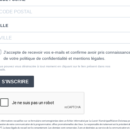
ILLE
J'accepte de recevoir vos e-mails et confirme avoir pris connaissanc
de votre politique de confidentialité et mentions légales.
us pouvez vous désinscrire à tout moment en cliquant sur le lien présent dans nos
ails.
S'INSCRIRE
 informations recueillies sur ce formulaire sont enregistrées dans un fichier informatisé par Le Lavoir Numérique/Maison Doisneau p
gestion de notre communication de la programmation, offres promotionnelles des lieux. Le responsable de traitement est le président d
PT. La base légale du recueil est le consentement. Les données sont conservées 3 ans et destinées au service de la communication et 